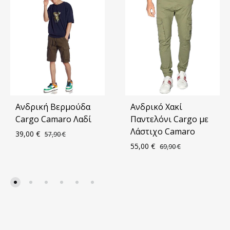
Ανδρική Βερμούδα
Ανδρικό Χακί
Cargo Camaro Λαδί
Παντελόνι Cargo με
Λάστιχο Camaro
39,00
€
57,90
€
55,00
€
69,90
€
ΠΡΟΣΘΗΚΗ
ΣΤΑ
ΠΡΟ
ΑΓΑΠΗΜΈΝΑ
ΣΤΑ
ΑΓΑ