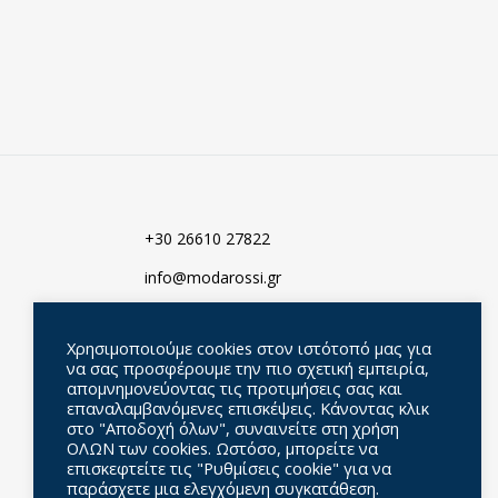
ΠΡΟΣΘΗΚΗ
ΠΡΟΣΘΗΚΗ
ΣΤΑ
ΣΤΑ
ΑΓΑΠΗΜΈΝΑ
ΑΓΑΠΗΜΈΝ
+30 26610 27822
info@modarossi.gr
Σεβαστιανού 18-20, 49100
Κέρκυρα, Ελλάδα
Χρησιμοποιούμε cookies στον ιστότοπό μας για
να σας προσφέρουμε την πιο σχετική εμπειρία,
απομνημονεύοντας τις προτιμήσεις σας και
επαναλαμβανόμενες επισκέψεις. Κάνοντας κλικ
στο "Αποδοχή όλων", συναινείτε στη χρήση
ΟΛΩΝ των cookies. Ωστόσο, μπορείτε να
επισκεφτείτε τις "Ρυθμίσεις cookie" για να
παράσχετε μια ελεγχόμενη συγκατάθεση.