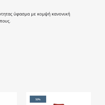
οιότητας ύφασμα με κομψή κανονική
πους.
50%