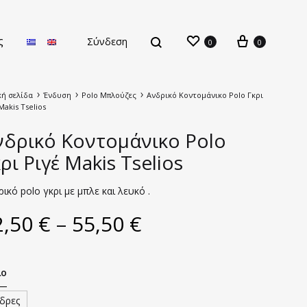
ς
Σύνδεση
0
0
κή σελίδα
Ένδυση
Polo Μπλούζες
Ανδρικό Κοντομάνικο Polo Γκρι
Makis Tselios
νδρικό Κοντομάνικο Polo
ρι Ριγέ Makis Tselios
Νέες Παραλαβές
ικό polo γκρι με μπλε και λευκό .
2,50
€
–
55,50
€
λο
δρες