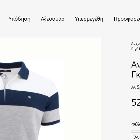
Υπόδηση
Αξεσουάρ
Υπερμεγέθη
Προσφορέ
Αρχι
Ριγέ 
τούμια
Βερμούδες
Α
κάμισα
Jeans
Γκ
τελόνια
Πουλόβερ
Ανδρ
ουφάν
Polo Μπλούζες
5
κά
T-shirts
Φύ
έτες
Σακάκια
Άν