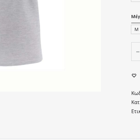
Μέγ
M
Πο
Κωδ
Κατ
Ετι