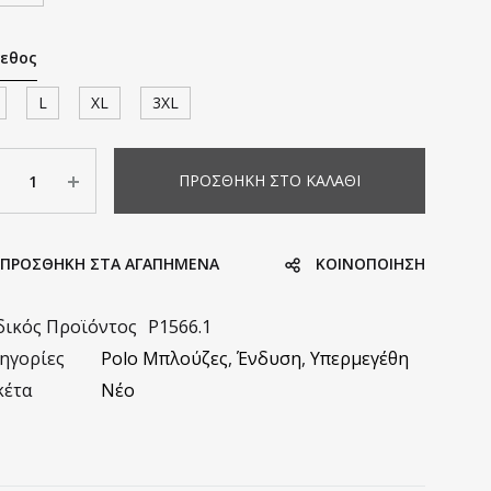
εθος
L
XL
3XL
σότητα
ΠΡΟΣΘΉΚΗ ΣΤΟ ΚΑΛΆΘΙ
ΠΡΟΣΘΗΚΗ ΣΤΑ ΑΓΑΠΗΜΈΝΑ
KΟΙΝΟΠΟΊΗΣΗ
ικός Προϊόντος
P1566.1
ηγορίες
Polo Μπλούζες
,
Ένδυση
,
Υπερμεγέθη
κέτα
Νέο