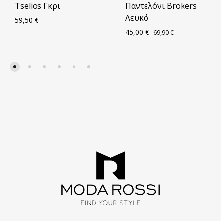
Tselios Γκρι
Παντελόνι Brokers
Λευκό
59,50
€
45,00
€
69,90
€
ΠΡΟΣΘΗΚΗ
ΣΤΑ
ΠΡΟ
ΑΓΑΠΗΜΈΝΑ
ΣΤΑ
ΑΓΑ