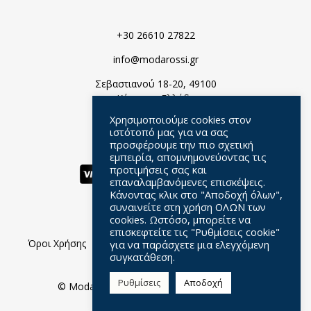
+30 26610 27822
info@modarossi.gr
Σεβαστιανού 18-20, 49100
Κέρκυρα, Ελλάδα
Χρησιμοποιούμε cookies στον
ιστότοπό μας για να σας
προσφέρουμε την πιο σχετική
εμπειρία, απομνημονεύοντας τις
προτιμήσεις σας και
επαναλαμβανόμενες επισκέψεις.
Κάνοντας κλικ στο "Αποδοχή όλων",
συναινείτε στη χρήση ΟΛΩΝ των
cookies. Ωστόσο, μπορείτε να
επισκεφτείτε τις "Ρυθμίσεις cookie"
Όροι Χρήσης
Πολιτική Απορρήτου
Ερωτήσεις
για να παράσχετε μια ελεγχόμενη
συγκατάθεση.
Σχετικά Με Μας
Ρυθμίσεις
Αποδοχή
© Moda Rossi //
Web Design
by Wdesign.gr