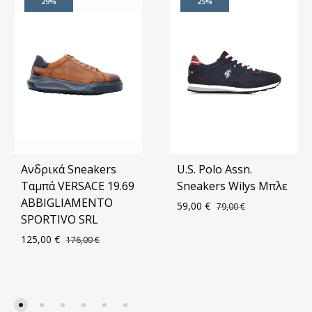
29%
25%
Ανδρικά Sneakers
U.S. Polo Assn.
Ταμπά VERSACE 19.69
Sneakers Wilys Μπλε
ABBIGLIAMENTO
59,00
€
79,00
€
SPORTIVO SRL
125,00
€
176,00
€
ΠΡΟ
ΣΤΑ
ΠΡΟΣΘΗΚΗ
ΑΓΑ
ΣΤΑ