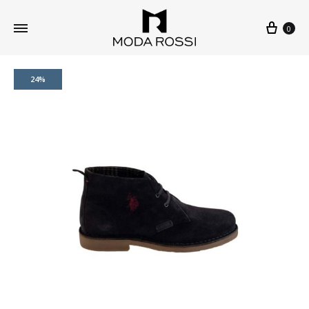
0
24%