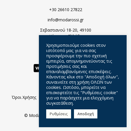
+30 26610 27822
info@modarossi.gr
Σεβαστιανού 18-20, 49100
Κέρκυρα, Ελλάδα
Χρησιμοποιούμε cookies στον
ιστότοπό μας για να σας
προσφέρουμε την πιο σχετική
εμπειρία, απομνημονεύοντας τις
προτιμήσεις σας και
επαναλαμβανόμενες επισκέψεις.
Κάνοντας κλικ στο "Αποδοχή όλων",
συναινείτε στη χρήση ΟΛΩΝ των
cookies. Ωστόσο, μπορείτε να
επισκεφτείτε τις "Ρυθμίσεις cookie"
Όροι Χρήσης
Πολιτική Απορρήτου
Ερωτήσεις
για να παράσχετε μια ελεγχόμενη
συγκατάθεση.
Σχετικά Με Μας
Ρυθμίσεις
Αποδοχή
© Moda Rossi //
Web Design
by Wdesign.gr