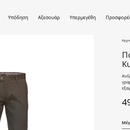
Υπόδηση
Αξεσουάρ
Υπερμεγέθη
Προσφορέ
Αρχι
Πα
τούμια
Βερμούδες
Κ
κάμισα
Jeans
Ανδ
τελόνια
Πουλόβερ
γρα
εξαι
ουφάν
Polo Μπλούζες
4
κά
T-shirts
έτες
Σακάκια
Μέγ