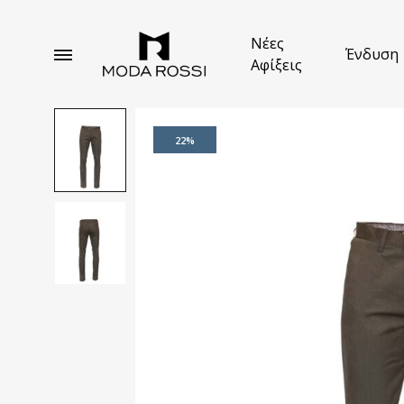
Νέες
Ένδυση
Αφίξεις
Moda
Ανδρική
Rossi
Ένδυση
Κέρκυρα
22%
Κοσ
Που
Παν
Μπ
Παρ
Ζακ