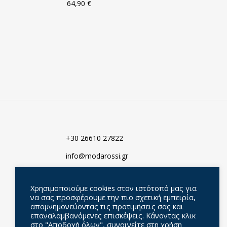
64,90
€
ΠΡΟΣΘΗΚΗ
ΠΡΟΣΘΗΚΗ
ΣΤΑ
ΣΤΑ
ΑΓΑΠΗΜΈΝΑ
ΑΓΑΠΗΜΈΝ
+30 26610 27822
info@modarossi.gr
Σεβαστιανού 18-20, 49100
Κέρκυρα, Ελλάδα
Χρησιμοποιούμε cookies στον ιστότοπό μας για
να σας προσφέρουμε την πιο σχετική εμπειρία,
απομνημονεύοντας τις προτιμήσεις σας και
επαναλαμβανόμενες επισκέψεις. Κάνοντας κλικ
στο "Αποδοχή όλων", συναινείτε στη χρήση