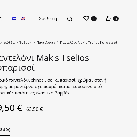
ς
Σύνδεση
0
0
κή σελίδα
Ένδυση
Παντελόνια
Παντελόνι Makis Tselios Κυπαρισσί
ντελόνι Makis Tselios
υπαρισσί
ρικό παντελόνι chinos , σε κυπαρισσί χρώμα , στενή
Νέες Παραλαβές
μμή, με μοντέρνο σχεδιασμό, κατασκευασμένο από
ρετικής ποιότητας ελαστικό βαμβάκι.
9,50
€
63,50
€
εθος