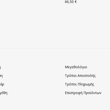
66,50
€
ΠΡΟΣΘΗΚΗ
ΣΤΑ
ΑΓΑΠΗΜΈΝΑ
η
Μεγεθολόγιο
ση
Τρόποι Αποστολής
άρ
Τρόποι Πληρωμής
γέθη
Επιστροφή Προϊόντων