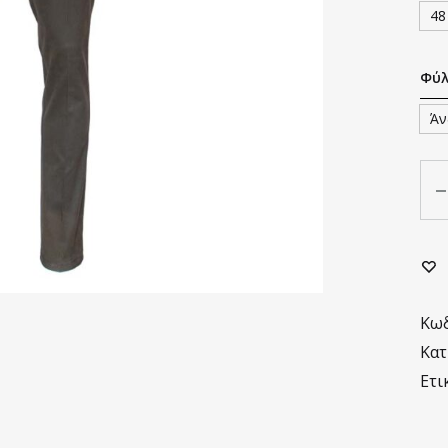
48
Φύ
Άν
Πο
Κωδ
Κατ
Ετι