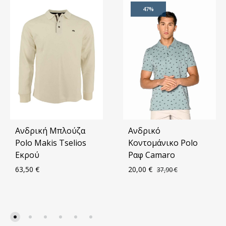
47%
Ανδρική Μπλούζα
Ανδρικό
Polo Makis Tselios
Κοντομάνικο Polo
Εκρού
Ραφ Camaro
63,50
€
20,00
€
37,90
€
ΠΡΟΣΘΗΚΗ
ΠΡΟ
ΣΤΑ
ΣΤΑ
ΑΓΑΠΗΜΈΝΑ
ΑΓΑ