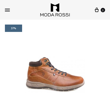
0
37%