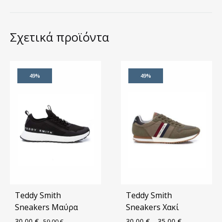
Σχετικά προϊόντα
49%
49%
Teddy Smith
Teddy Smith
Sneakers Μαύρα
Sneakers Χακί
30,00
€
30,00
€
–
35,00
€
59,00
€