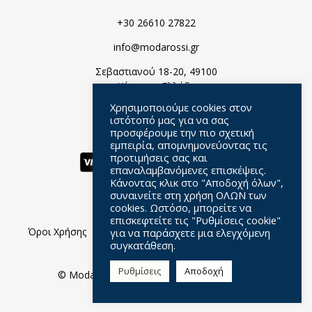
+30 26610 27822
info@modarossi.gr
Σεβαστιανού 18-20, 49100
Κέρκυρα, Ελλάδα
Χρησιμοποιούμε cookies στον
ιστότοπό μας για να σας
προσφέρουμε την πιο σχετική
εμπειρία, απομνημονεύοντας τις
προτιμήσεις σας και
επαναλαμβανόμενες επισκέψεις.
Κάνοντας κλικ στο "Αποδοχή όλων",
συναινείτε στη χρήση ΟΛΩΝ των
cookies. Ωστόσο, μπορείτε να
επισκεφτείτε τις "Ρυθμίσεις cookie"
Όροι Χρήσης
Πολιτική Απορρήτου
Ερωτήσεις
για να παράσχετε μια ελεγχόμενη
συγκατάθεση.
Σχετικά Με Μας
Ρυθμίσεις
Αποδοχή
© Moda Rossi //
Web Design
by Wdesign.gr