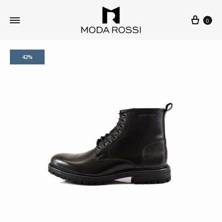
0
42%