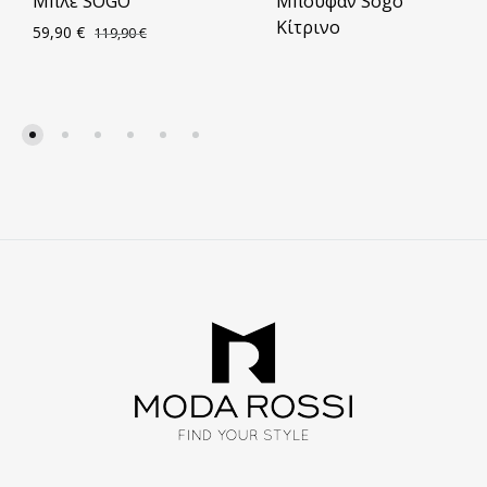
Μπλε SOGO
Μπουφάν Sogo
Κίτρινο
59,90
€
119,90
€
ΠΡΟΣΘΗΚΗ
ΣΤΑ
ΑΓΑΠΗΜΈΝΑ
ΠΡΟ
ΣΤΑ
ΑΓΑ