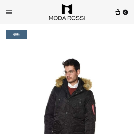
0
60%