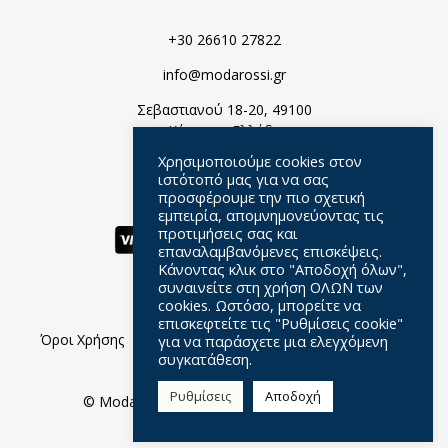
+30 26610 27822
info@modarossi.gr
Σεβαστιανού 18-20, 49100
Κέρκυρα, Ελλάδα
Χρησιμοποιούμε cookies στον
ιστότοπό μας για να σας
προσφέρουμε την πιο σχετική
εμπειρία, απομνημονεύοντας τις
προτιμήσεις σας και
επαναλαμβανόμενες επισκέψεις.
Κάνοντας κλικ στο "Αποδοχή όλων",
συναινείτε στη χρήση ΟΛΩΝ των
cookies. Ωστόσο, μπορείτε να
επισκεφτείτε τις "Ρυθμίσεις cookie"
Όροι Χρήσης
Πολιτική Απορρήτου
Ερωτήσεις
για να παράσχετε μια ελεγχόμενη
συγκατάθεση.
Σχετικά Με Μας
Ρυθμίσεις
Αποδοχή
© Moda Rossi //
Web Design
by Wdesign.gr