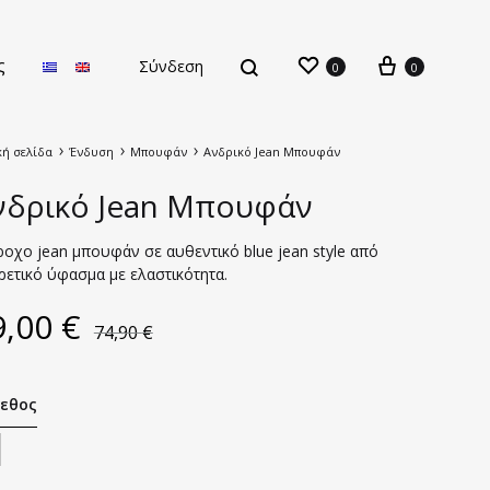
ς
Σύνδεση
0
0
κή σελίδα
Ένδυση
Μπουφάν
Ανδρικό Jean Μπουφάν
νδρικό Jean Μπουφάν
ροχο jean μπουφάν σε αυθεντικό blue jean style από
ρετικό ύφασμα με ελαστικότητα.
Νέες Παραλαβές
9,00
€
74,90
€
εθος