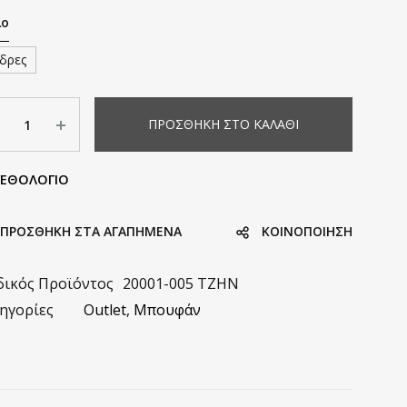
λο
δρες
σότητα
ΠΡΟΣΘΉΚΗ ΣΤΟ ΚΑΛΆΘΙ
ΓΕΘΟΛΟΓΙΟ
ΠΡΟΣΘΗΚΗ ΣΤΑ ΑΓΑΠΗΜΈΝΑ
KΟΙΝΟΠΟΊΗΣΗ
ικός Προϊόντος
20001-005 TZHN
ηγορίες
Outlet
,
Μπουφάν