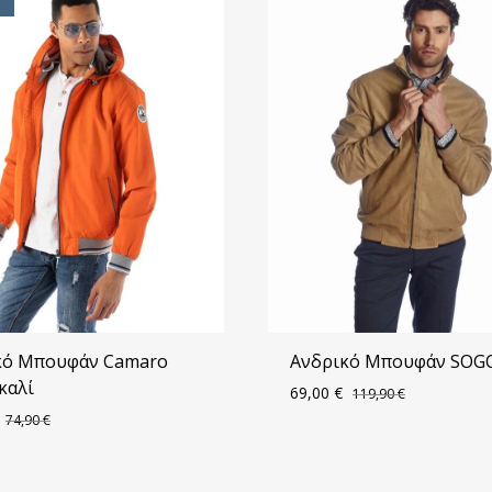
κό Μπουφάν Camaro
Ανδρικό Μπουφάν SOG
καλί
69,00
€
119,90
€
74,90
€
ΠΡΟΣΘΗΚΗ