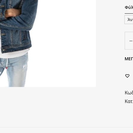
Φύ
Άν
Πο
ΜΕ
Κωδ
Κατ