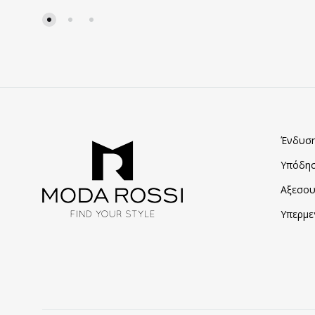
ΣΤΑ
ΑΓΑΠΗΜΈΝΑ
Ένδυσ
Υπόδη
Αξεσου
Υπερμε