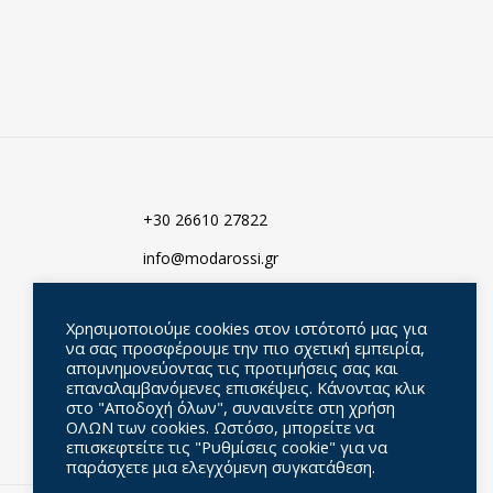
ΑΓΑΠΗΜΈΝΑ
ΑΓΑΠΗΜΈΝ
+30 26610 27822
info@modarossi.gr
Σεβαστιανού 18-20, 49100
Κέρκυρα, Ελλάδα
Χρησιμοποιούμε cookies στον ιστότοπό μας για
να σας προσφέρουμε την πιο σχετική εμπειρία,
απομνημονεύοντας τις προτιμήσεις σας και
επαναλαμβανόμενες επισκέψεις. Κάνοντας κλικ
στο "Αποδοχή όλων", συναινείτε στη χρήση
ΟΛΩΝ των cookies. Ωστόσο, μπορείτε να
επισκεφτείτε τις "Ρυθμίσεις cookie" για να
παράσχετε μια ελεγχόμενη συγκατάθεση.