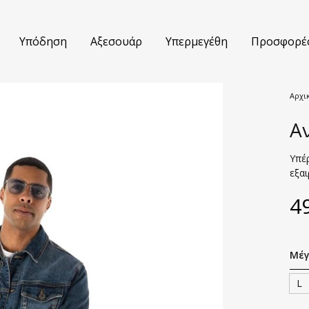
Υπόδηση
Αξεσουάρ
Υπερμεγέθη
Προσφορέ
Αρχι
Α
τούμια
Βερμούδες
κάμισα
Jeans
Υπέ
εξαι
τελόνια
Πουλόβερ
4
ουφάν
Polo Μπλούζες
κά
T-shirts
Μέγ
έτες
Σακάκια
L