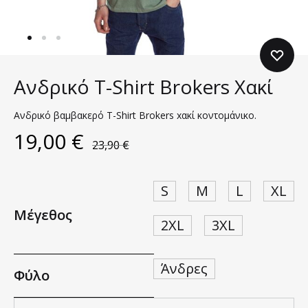
Ανδρικό T-Shirt Brokers Χακί
Ανδρικό βαμβακερό T-Shirt Brokers xακί κοντομάνικο.
19,00
€
23,90
€
S
M
L
XL
Μέγεθος
2XL
3XL
Άνδρες
Φύλο
Ποσότητα