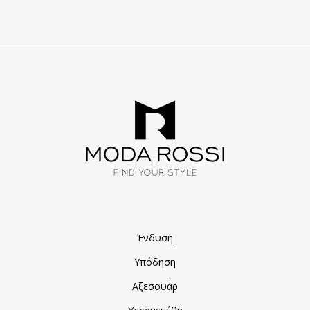
ΑΓΑ
Ένδυση
Υπόδηση
Αξεσουάρ