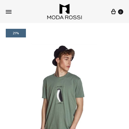
0
21%