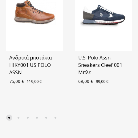
Ανδρικά μποτάκια
U.S. Polo Assn.
HIKY001 US POLO
Sneakers Cleef 001
ASSN
Μπλε
75,00
€
69,00
€
119,00
€
99,00
€
ΠΡΟΣΘΗΚΗ
ΠΡΟ
ΣΤΑ
ΣΤΑ
ΑΓΑΠΗΜΈΝΑ
ΑΓΑ