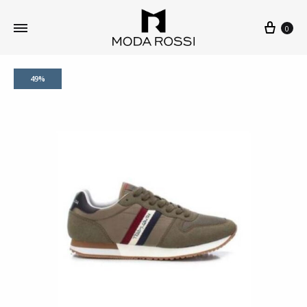
0
49%