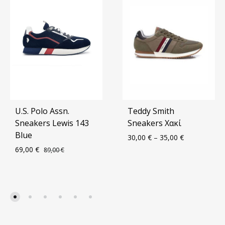
U.S. Polo Assn.
Teddy Smith
Sneakers Lewis 143
Sneakers Χακί
Blue
30,00
€
–
35,00
€
69,00
€
89,00
€
ΠΡΟ
ΠΡΟΣΘΗΚΗ
ΣΤΑ
ΣΤΑ
ΑΓΑ
ΑΓΑΠΗΜΈΝΑ