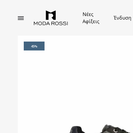
Νέες
Ένδυση
Αφίξεις
Moda
Ανδρική
Rossi
Ένδυση
Κέρκυρα
45%
Κοσ
Που
Παν
Μπ
Παρ
Ζακ