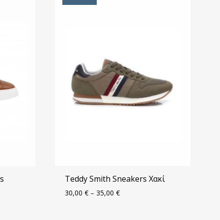
s
Teddy Smith Sneakers Χακί
30,00
€
–
35,00
€