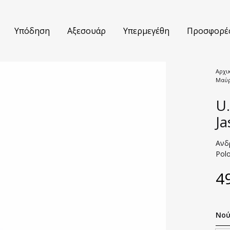
Υπόδηση
Αξεσουάρ
Υπερμεγέθη
Προσφορέ
Αρχι
Μαύ
τούμια
Βερμούδες
U.
κάμισα
Jeans
J
τελόνια
Πουλόβερ
Ανδρ
Polo
ουφάν
Polo Μπλούζες
4
κά
T-shirts
έτες
Σακάκια
Νού