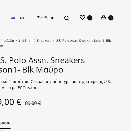
ς
Σύνδεση
0
0
κή σελίδα
Υπόδηση
Sneakers
U.S. Polo Assn. Sneakers Jason1- Blk
ρο
S. Polo Assn. Sneakers
ason1- Blk Μαύρο
Νέες Παραλαβές
ικά Παπούτσια Casual σε μαύρο χρώμα της εταιρείας U.S.
 Assn με ECOleather .
9,00
€
89,00
€
μερο