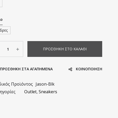
λο
δρες
σότητα
ΠΡΟΣΘΉΚΗ ΣΤΟ ΚΑΛΆΘΙ
ΠΡΟΣΘΗΚΗ ΣΤΑ ΑΓΑΠΗΜΈΝΑ
KΟΙΝΟΠΟΊΗΣΗ
ικός Προϊόντος
Jason-Blk
ηγορίες
Outlet
,
Sneakers