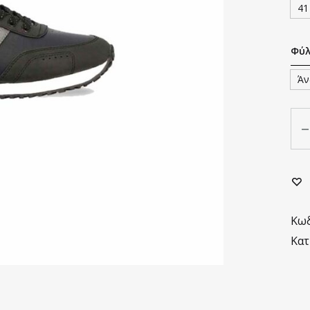
41
Φύ
Άν
Πο
Κωδ
Κατ