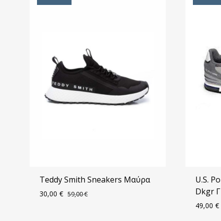
Teddy Smith Sneakers Μαύρα
U.S. P
Dkgr Γ
30,00
€
59,00
€
49,00
€