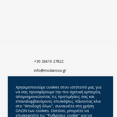
ΠΡΟΣΘΗΚΗ
ΠΡΟΣΘΗΚΗ
ΣΤΑ
ΣΤΑ
ΑΓΑΠΗΜΈΝ
ΑΓΑΠΗΜΈΝΑ
+30 26610 27822
info@modarossi.gr
Σεβαστιανού 18-20, 49100
Κέρκυρα, Ελλάδα
Χρησιμοποιούμε cookies στον ιστότοπό μας για
να σας προσφέρουμε την πιο σχετική εμπειρία,
απομνημονεύοντας τις προτιμήσεις σας και
επαναλαμβανόμενες επισκέψεις. Κάνοντας κλικ
στο "Αποδοχή όλων", συναινείτε στη χρήση
ΟΛΩΝ των cookies. Ωστόσο, μπορείτε να
επισκεφτείτε τις "Ρυθμίσεις cookie" για να