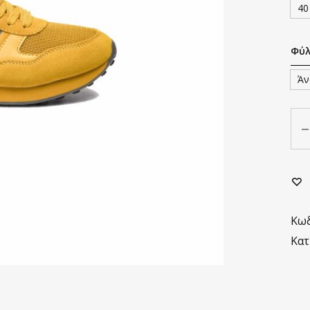
40
Φύ
Άν
Πο
Κωδ
Κατ