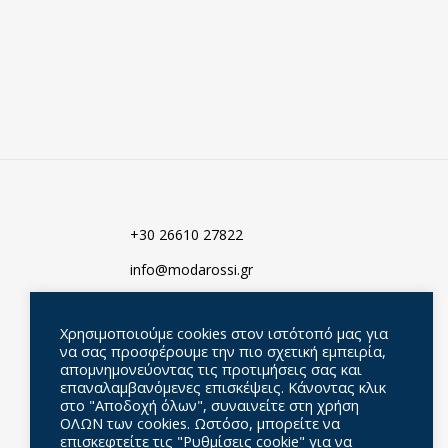
ΠΡΟΣΘΗΚΗ
ΣΤΑ
ΠΡΟΣΘΗΚΗ
ΑΓΑΠΗΜΈΝΑ
ΣΤΑ
ΑΓΑΠΗΜΈΝ
+30 26610 27822
info@modarossi.gr
Σεβαστιανού 18-20, 49100
Κέρκυρα, Ελλάδα
Χρησιμοποιούμε cookies στον ιστότοπό μας για
να σας προσφέρουμε την πιο σχετική εμπειρία,
απομνημονεύοντας τις προτιμήσεις σας και
επαναλαμβανόμενες επισκέψεις. Κάνοντας κλικ
στο "Αποδοχή όλων", συναινείτε στη χρήση
ΟΛΩΝ των cookies. Ωστόσο, μπορείτε να
επισκεφτείτε τις "Ρυθμίσεις cookie" για να