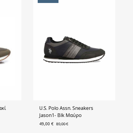
ακί
U.S. Polo Assn. Sneakers
Jason1- Blk Μαύρο
49,00
€
89,00
€