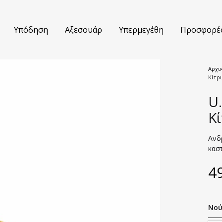
Υπόδηση
Αξεσουάρ
Υπερμεγέθη
Προσφορέ
Αρχι
Κίτρ
τούμια
Βερμούδες
U.
κάμισα
Jeans
Κ
τελόνια
Πουλόβερ
Ανδ
καστ
ουφάν
Polo Μπλούζες
4
κά
T-shirts
έτες
Σακάκια
Νού