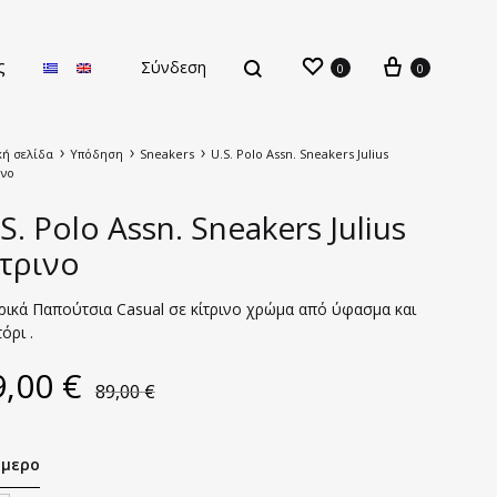
ς
Σύνδεση
0
0
κή σελίδα
Υπόδηση
Sneakers
U.S. Polo Assn. Sneakers Julius
ινο
S. Polo Assn. Sneakers Julius
ίτρινο
Νέες Παραλαβές
ρικά Παπούτσια Casual σε κίτρινο χρώμα από ύφασμα και
όρι .
9,00
€
89,00
€
μερο