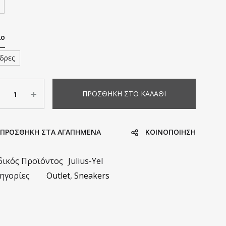
λο
δρες
σότητα
ΠΡΟΣΘΉΚΗ ΣΤΟ ΚΑΛΆΘΙ
ΠΡΟΣΘΗΚΗ ΣΤΑ ΑΓΑΠΗΜΈΝΑ
KΟΙΝΟΠΟΊΗΣΗ
ικός Προϊόντος
Julius-Yel
ηγορίες
Outlet
,
Sneakers