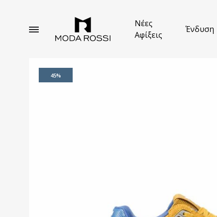
Νέες
Ένδυση
Αφίξεις
Moda
Ανδρική
Rossi
Ένδυση
Κέρκυρα
45%
Κοσ
Που
Παν
Μπ
Παρ
Ζακ