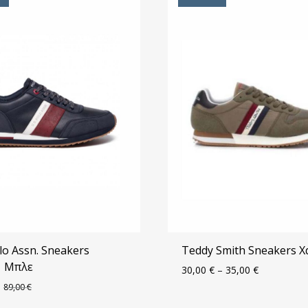
olo Assn. Sneakers
Teddy Smith Sneakers Χ
1 Μπλε
30,00
€
–
35,00
€
89,00
€