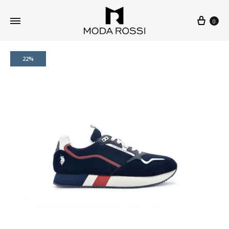
0
22%