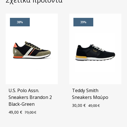
38%
39%
U.S. Polo Assn.
Teddy Smith
Sneakers Brandon 2
Sneakers Μαύρο
Black-Green
30,00
€
49,00
€
49,00
€
79,00
€
ΠΡΟ